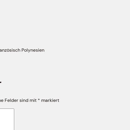
anzösisch Polynesien
r
he Felder sind mit
*
markiert