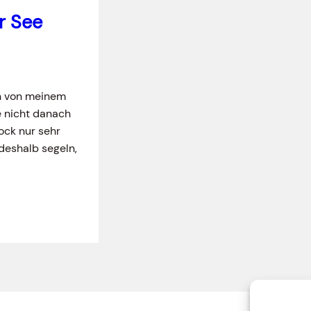
r See
en von meinem
e nicht danach
fock nur sehr
deshalb segeln,