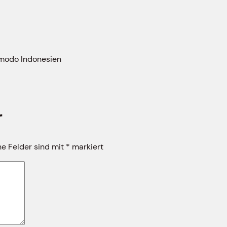
omodo Indonesien
r
he Felder sind mit
*
markiert